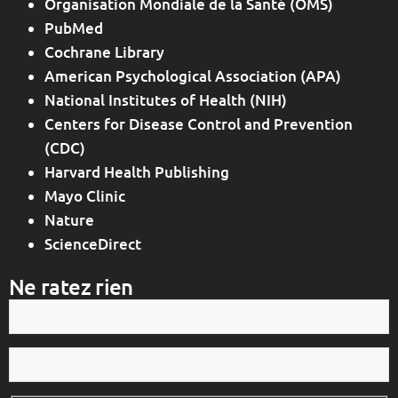
Organisation Mondiale de la Santé (OMS)
PubMed
Cochrane Library
American Psychological Association (APA)
National Institutes of Health (NIH)
Centers for Disease Control and Prevention
(CDC)
Harvard Health Publishing
Mayo Clinic
Nature
ScienceDirect
Ne ratez rien
Votre
e-
mail
Votre
nom