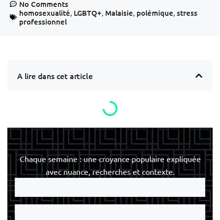
No Comments
homosexualité
,
LGBTQ+
,
Malaisie
,
polémique
,
stress
professionnel
A lire dans cet article
Chaque semaine : une croyance populaire expliquée
avec nuance, recherches et contexte.
Votre
e-
mail
Votre
nom