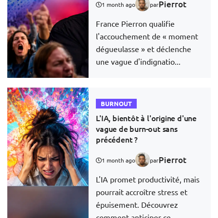
Pierrot
1 month ago
par
France Pierron qualifie
l'accouchement de « moment
dégueulasse » et déclenche
une vague d'indignatio...
BURNOUT
L'IA, bientôt à l'origine d'une
vague de burn-out sans
précédent ?
Pierrot
1 month ago
par
L'IA promet productivité, mais
pourrait accroître stress et
épuisement. Découvrez
comment anticiper ce...