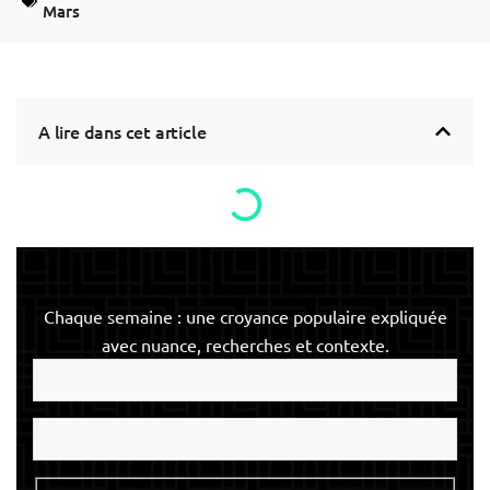
Mars
A lire dans cet article
Chaque semaine : une croyance populaire expliquée
avec nuance, recherches et contexte.
Votre
e-
mail
Votre
nom