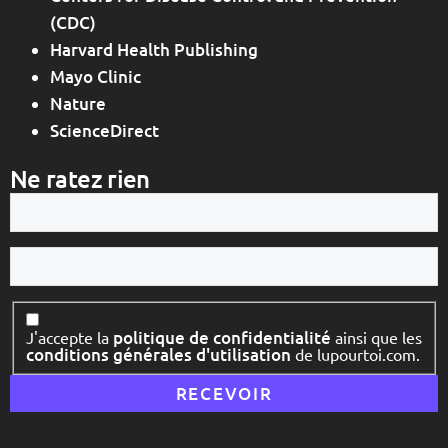
(CDC)
Harvard Health Publishing
Mayo Clinic
Nature
ScienceDirect
Ne ratez rien
Votre
e-
mail
Votre
nom
Consentement
politique de confidentialité
J'accepte la
ainsi que les
conditions générales d'utilisation
de lupourtoi.com.