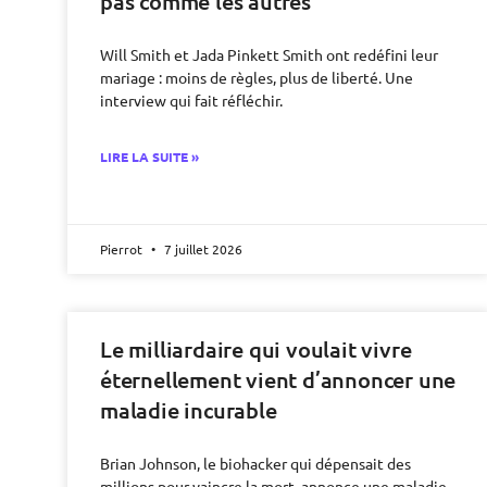
pas comme les autres
Will Smith et Jada Pinkett Smith ont redéfini leur
mariage : moins de règles, plus de liberté. Une
interview qui fait réfléchir.
LIRE LA SUITE »
Pierrot
7 juillet 2026
Le milliardaire qui voulait vivre
éternellement vient d’annoncer une
maladie incurable
Brian Johnson, le biohacker qui dépensait des
millions pour vaincre la mort, annonce une maladie