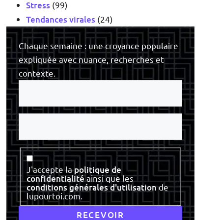
Stress
(99)
Tendances virales
(24)
Chaque semaine : une croyance populaire
expliquée avec nuance, recherches et
contexte.
Votre
e-
mail
Votre
nom
Consentement
J'accepte la
politique de
confidentialité
ainsi que les
conditions générales d'utilisation
de
lupourtoi.com.