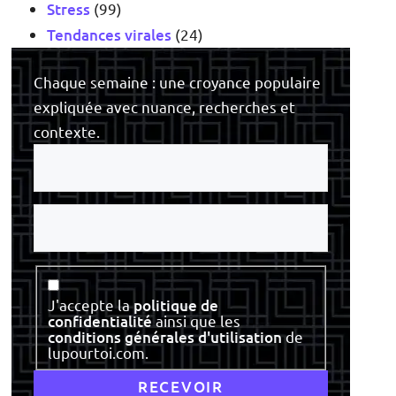
Stress
(99)
Tendances virales
(24)
Chaque semaine : une croyance populaire
expliquée avec nuance, recherches et
contexte.
Votre
e-
mail
Votre
nom
Consentement
J'accepte la
politique de
confidentialité
ainsi que les
conditions générales d'utilisation
de
lupourtoi.com.