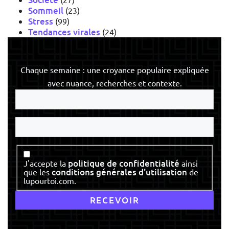
Sommeil
(23)
Stress
(99)
Tendances virales
(24)
Chaque semaine : une croyance populaire expliquée
avec nuance, recherches et contexte.
Votre
e-
mail
Votre
nom
Consentement
politique de confidentialité
J'accepte la
ainsi
conditions générales d'utilisation
que les
de
lupourtoi.com.