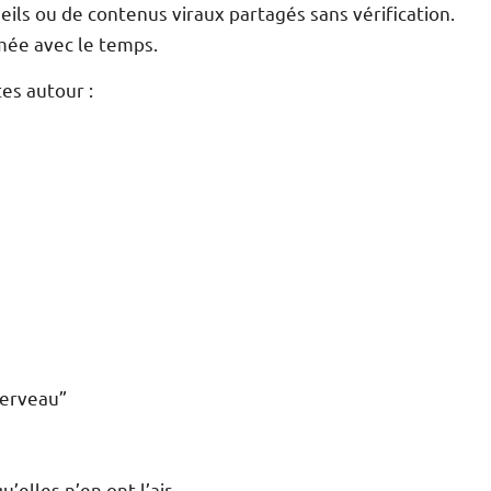
eils ou de contenus viraux partagés sans vérification.
mée avec le temps.
es autour :
cerveau”
elles n’en ont l’air.