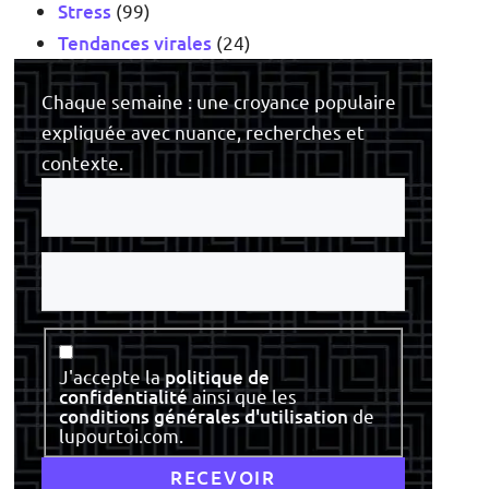
Stress
(99)
Tendances virales
(24)
Chaque semaine : une croyance populaire
expliquée avec nuance, recherches et
contexte.
Votre
e-
mail
Votre
nom
Consentement
J'accepte la
politique de
confidentialité
ainsi que les
conditions générales d'utilisation
de
lupourtoi.com.