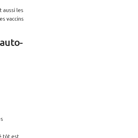
 aussi les
es vaccins
’auto-
es
 tôt est