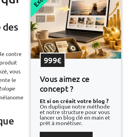
e des
le contre
999€
 produit
nzé, vous
Vous aimez ce
ente le
concept ?
ologie
e mélanome
Et si on créait votre blog ?
On duplique notre méthode
et notre structure pour vous
lancer un blog clé en main et
oque
prêt à monétiser.