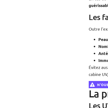
guérissab
Les f
Outre l’ex
Peau
Nomb
Anté
Immu
Évitez aus
cabine UV
N'OUB
La p
Les U