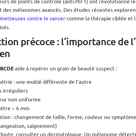
teurs de points de contrôle (anti-PD-1) ont révolutionné le
t des mélanomes avancés. Des études récentes explorent
ometteuses contre le cancer
comme la thérapie ciblée et l
isés.
tion précoce : l’importance de l
en
aide à repérer un grain de beauté suspect :
BCDE
étrie : une moitié différente de l’autre
s irréguliers
eur non uniforme
ètre > 6 mm
ution : changement de taille, forme, couleur ou symptôm
angeaison, saignement)
 doute, consultez un dermatologue. Un mélanome détecté