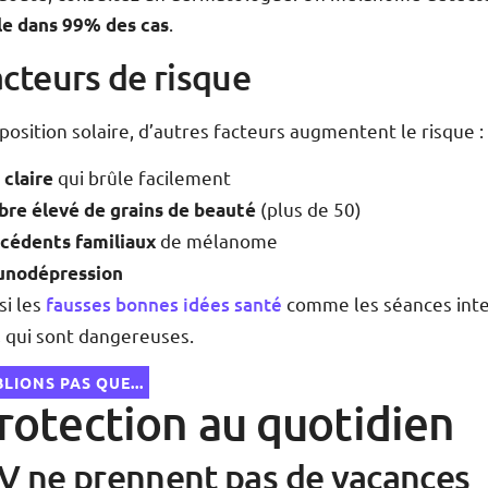
.
le dans 99% des cas
acteurs de risque
position solaire, d’autres facteurs augmentent le risque :
qui brûle facilement
 claire
(plus de 50)
re élevé de grains de beauté
de mélanome
cédents familiaux
nodépression
si les
fausses bonnes idées santé
comme les séances inte
, qui sont dangereuses.
LIONS PAS QUE...
rotection au quotidien
V ne prennent pas de vacances