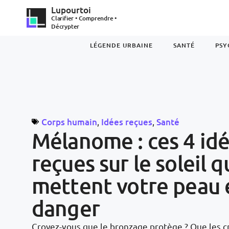
Lupourtoi
Clarifier • Comprendre •
Décrypter
LÉGENDE URBAINE
SANTÉ
PSY
Corps humain
,
Idées reçues
,
Santé
Mélanome : ces 4 id
reçues sur le soleil q
mettent votre peau 
danger
Croyez-vous que le bronzage protège ? Que les 