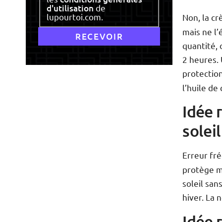
d'utilisation
de
lupourtoi.com.
Non, la cr
mais ne l’
quantité, 
2 heures.
protection
l’huile de
Idée 
solei
Erreur fré
protège m
soleil sa
hiver. La 
Idée 