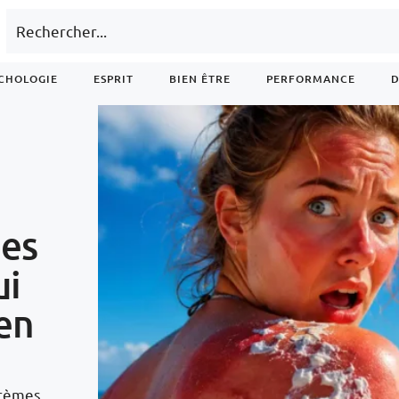
CHOLOGIE
ESPRIT
BIEN ÊTRE
PERFORMANCE
D
ées
ui
en
crèmes