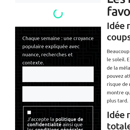
fav
Idée 
coups
Chaque semaine : une croyance
populaire expliquée avec
Beaucoup 
nuance, recherches et
le soleil.
contexte.
de la méla
Votre
e-
pouvez att
mail
risque de
Votre
montre qu
nom
plus tard.
Idée 
Consentement
J'accepte la
politique de
total
confidentialité
ainsi que
les
conditions générales