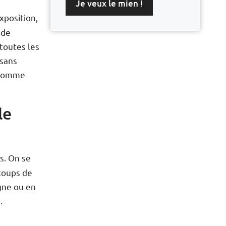
Je veux le mien !
xposition,
 de
 toutes les
 sans
comme
le
s. On se
coups de
gne ou en
.