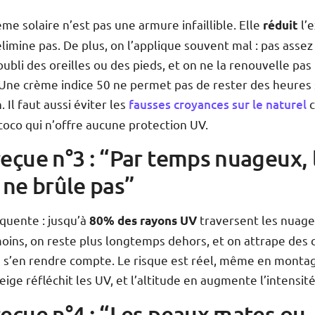
ème solaire n’est pas une armure infaillible. Elle
l’e
réduit
élimine pas. De plus, on l’applique souvent mal : pas assez
oubli des oreilles ou des pieds, et on ne la renouvelle pas
 Une crème indice 50 ne permet pas de rester des heures
. Il faut aussi éviter les
fausses croyances sur le naturel
 coco qui n’offre aucune protection UV.
reçue n°3 : “Par temps nuageux, 
l ne brûle pas”
quente : jusqu’à
traversent les nuage
80% des rayons UV
oins, on reste plus longtemps dehors, et on attrape des 
ns s’en rendre compte. Le risque est réel, même en monta
neige réfléchit les UV, et l’altitude en augmente l’intensité
reçue n°4 : “Les peaux mates ou