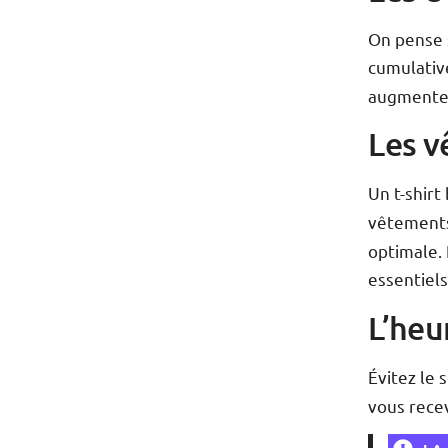
On pense s
cumulative
augmenten
Les v
Un t-shir
vêtement
optimale. 
essentiels
L’heu
Évitez le 
vous recev