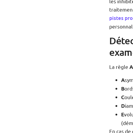
les inhibi
traitemen
pistes pr
personnal
Détec
exam
La règle
A
sym
A
ord
B
oul
C
iam
D
vol
E
(dém
En cas de