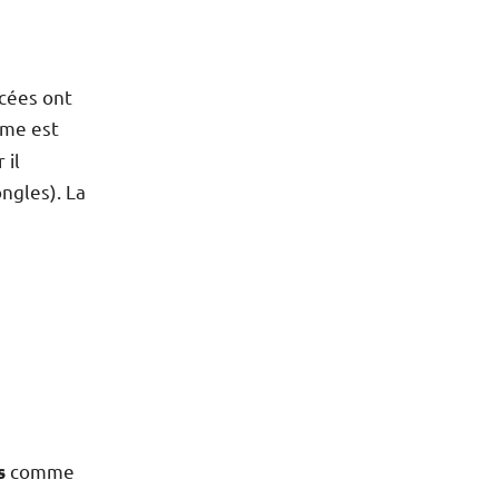
cées ont
ome est
 il
ngles). La
comme
s