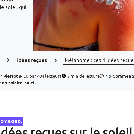
e soleil qui
Idées reçues
Mélanome : ces 4 idées reçues
r
Pierrot
🔥 Lu par 404 lecteurs
5 min de lecture
No Comment
ion solaire
,
soleil
 D'ABORD,
idées reçues sur le soleil