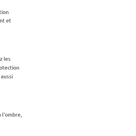
tion
nt et
ez les
rotection
 aussi
 l’ombre,