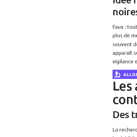
noires
Faux : to
plus de mé
souvent d
apparaît s
vigilance 
ALLON
Les 
con
Des t
La recher