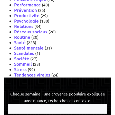
Performance
(40)
Prévention
(25)
Productivité
(29)
Psychologie
(130)
Relations
(34)
Réseaux sociaux
(28)
Routine
(20)
Santé
(228)
Santé mentale
(31)
Scandales
(1)
Société
(27)
Sommeil
(23)
Stress
(99)
Tendances virales
(24)
Chaque semaine : une croyance populaire expliquée
avec nuance, recherches et contexte.
Votre
e-
mail