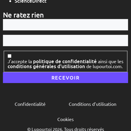
ScienceDirect
Ne ratez rien
Votre
e-
mail
Votre
nom
Consentement
politique de confidentialité
J'accepte la
ainsi que les
conditions générales d'utilisation
de lupourtoi.com.
Confidentialité
Conditions d’utilisation
Cookies
© Lupourtoi 2026. Tous droits réservés