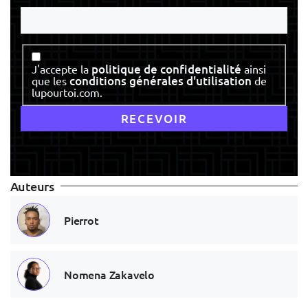
Votre
nom
Consentement
politique de confidentialité
J'accepte la
ainsi
conditions générales d'utilisation
que les
de
lupourtoi.com.
Auteurs
Pierrot
Nomena Zakavelo