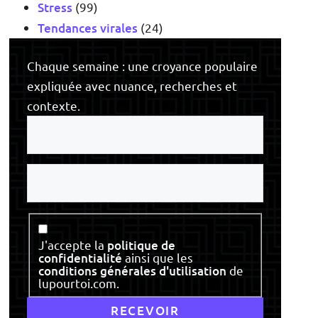
Stress
(99)
Tendances virales
(24)
Chaque semaine : une croyance populaire
expliquée avec nuance, recherches et
contexte.
Votre
e-
mail
Votre
nom
Consentement
J'accepte la
politique de
confidentialité
ainsi que les
conditions générales d'utilisation
de
lupourtoi.com.