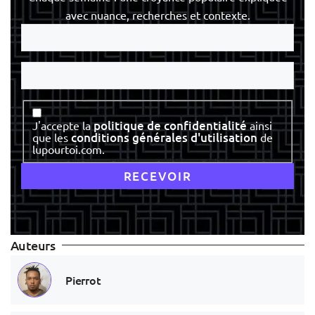
avec nuance, recherches et contexte.
Votre
e-
mail
Votre
nom
Consentement
politique de confidentialité
J'accepte la
ainsi
conditions générales d'utilisation
que les
de
lupourtoi.com.
Auteurs
Pierrot