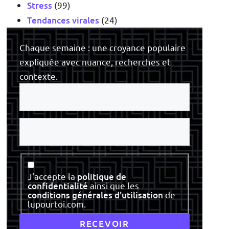
Stress
(99)
Tendances virales
(24)
Chaque semaine : une croyance populaire
expliquée avec nuance, recherches et
contexte.
Votre
e-
mail
Votre
nom
Consentement
J'accepte la
politique de
confidentialité
ainsi que les
conditions générales d'utilisation
de
lupourtoi.com.