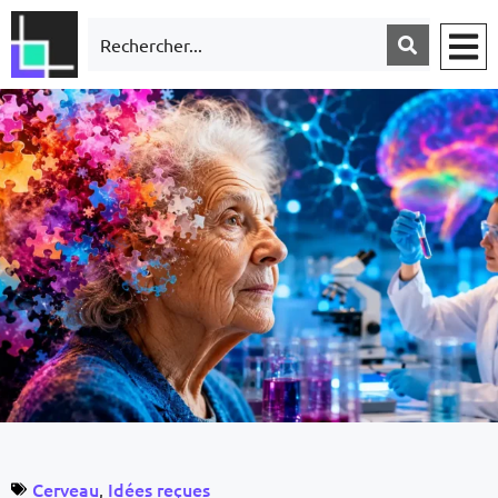
Cerveau
Idées reçues
,