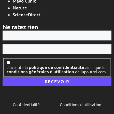
Mayo Clinic
Nature
ScienceDirect
Ne ratez rien
Votre
e-
mail
Votre
nom
Consentement
politique de confidentialité
J'accepte la
ainsi que les
conditions générales d'utilisation
de lupourtoi.com.
Confidentialité
Conditions d’utilisation