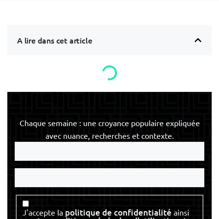
A lire dans cet article
Chaque semaine : une croyance populaire expliquée
avec nuance, recherches et contexte.
Votre
e-
mail
Votre
nom
Consentement
politique de confidentialité
J'accepte la
ainsi