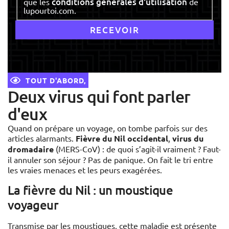
conditions générales d'utilisation
que les
de
lupourtoi.com.
TOUT D'ABORD,
Deux virus qui font parler
d'eux
Quand on prépare un voyage, on tombe parfois sur des
articles alarmants.
Fièvre du Nil occidental
,
virus du
dromadaire
(MERS-CoV) : de quoi s’agit-il vraiment ? Faut-
il annuler son séjour ? Pas de panique. On fait le tri entre
les vraies menaces et les peurs exagérées.
La fièvre du Nil : un moustique
voyageur
Transmise par les moustiques, cette maladie est présente