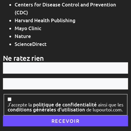
Centers for Disease Control and Prevention
(CDC)
Harvard Health Publishing
Mayo Clinic
Nature
ScienceDirect
Ne ratez rien
Votre
e-
mail
Votre
nom
Consentement
politique de confidentialité
J'accepte la
ainsi que les
conditions générales d'utilisation
de lupourtoi.com.