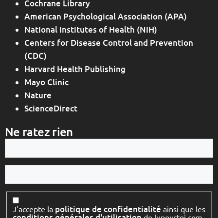
Cochrane Library
American Psychological Association (APA)
National Institutes of Health (NIH)
Centers for Disease Control and Prevention
(CDC)
Harvard Health Publishing
Mayo Clinic
Nature
ScienceDirect
Ne ratez rien
Votre
e-
mail
Votre
nom
Consentement
politique de confidentialité
J'accepte la
ainsi que les
conditions générales d'utilisation
de lupourtoi.com.