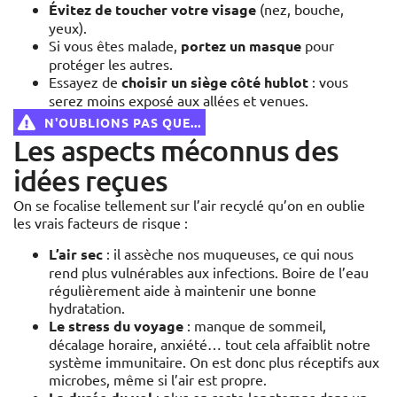
Évitez de toucher votre visage
(nez, bouche,
yeux).
Si vous êtes malade,
portez un masque
pour
protéger les autres.
Essayez de
choisir un siège côté hublot
: vous
serez moins exposé aux allées et venues.
N'OUBLIONS PAS QUE...
Les aspects méconnus des
idées reçues
On se focalise tellement sur l’air recyclé qu’on en oublie
les vrais facteurs de risque :
L’air sec
: il assèche nos muqueuses, ce qui nous
rend plus vulnérables aux infections. Boire de l’eau
régulièrement aide à maintenir une bonne
hydratation.
Le stress du voyage
: manque de sommeil,
décalage horaire, anxiété… tout cela affaiblit notre
système immunitaire. On est donc plus réceptifs aux
microbes, même si l’air est propre.