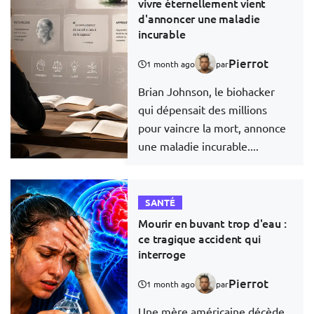
vivre éternellement vient
d'annoncer une maladie
incurable
Pierrot
1 month ago
par
Brian Johnson, le biohacker
qui dépensait des millions
pour vaincre la mort, annonce
une maladie incurable....
SANTÉ
Mourir en buvant trop d'eau :
ce tragique accident qui
interroge
Pierrot
1 month ago
par
Une mère américaine décède