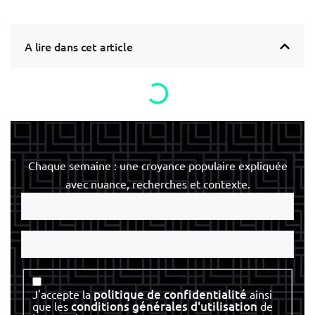
A lire dans cet article
Chaque semaine : une croyance populaire expliquée
avec nuance, recherches et contexte.
Votre
e-
mail
Votre
nom
Consentement
politique de confidentialité
J'accepte la
ainsi
conditions générales d'utilisation
que les
de