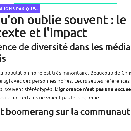
LIONS PAS QUE...
Vérifier maintenant !
u'on oublie souvent : le
exte et l'impact
ence de diversité dans les média
is
la population noire est très minoritaire. Beaucoup de Chin
teragi avec des personnes noires. Leurs seules références
s, souvent stéréotypés.
L’ignorance n’est pas une excus
pourquoi certains ne voient pas le problème.
et boomerang sur la communaut