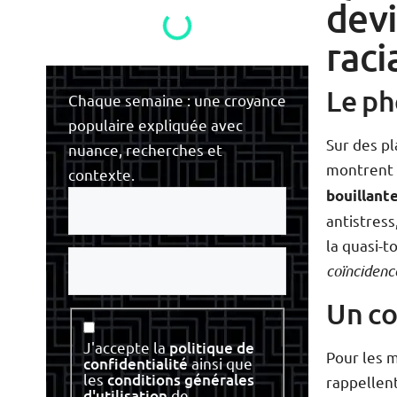
devi
raci
Le ph
Chaque semaine : une croyance
populaire expliquée avec
Sur des p
nuance, recherches et
montrent 
contexte.
Votre
bouillant
e-
antistress
mail
la quasi-t
Votre
nom
coïncidenc
Un co
Consentement
J'accepte la
politique de
Pour les m
confidentialité
ainsi que
les
conditions générales
rappellent
d'utilisation
de