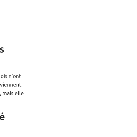
s
ois n’ont
 viennent
, mais elle
e
é