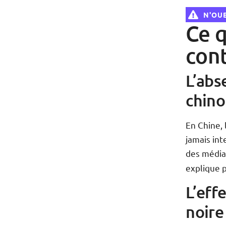
N'OUB
Ce q
cont
L’abs
chino
En Chine, 
jamais in
des média
explique 
L’eff
noire