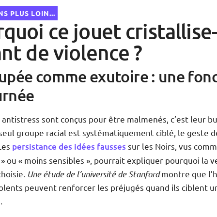
S PLUS LOIN...
quoi ce jouet cristallise-
nt de violence ?
upée comme exutoire : une fon
urnée
 antistress sont conçus pour être malmenés, c’est leur bu
seul groupe racial est systématiquement ciblé, le geste d
 Les
persistance des idées fausses
sur les Noirs, vus comm
 » ou « moins sensibles », pourrait expliquer pourquoi la v
choisie.
Une étude de l’université de Stanford
montre que l’
iolents peuvent renforcer les préjugés quand ils ciblent 
.