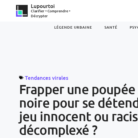
Lupourtoi
Clarifier • Comprendre •
Décrypter
LÉGENDE URBAINE
SANTÉ
PSY
Tendances virales
Frapper une poupée
noire pour se détend
jeu innocent ou raci
décomplexé ?