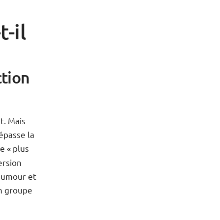
t-il
ction
t. Mais
épasse la
e « plus
ersion
humour et
un groupe