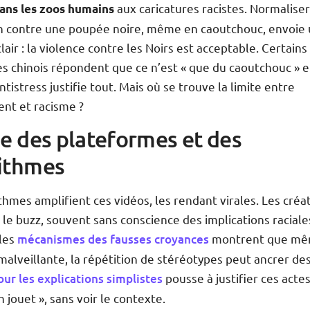
aux caricatures racistes. Normalise
dans les zoos humains
on contre une poupée noire, même en caoutchouc, envoie
air : la violence contre les Noirs est acceptable. Certains
s chinois répondent que ce n’est « que du caoutchouc » e
ntistress justifie tout. Mais où se trouve la limite entre
nt et racisme ?
le des plateformes et des
ithmes
thmes amplifient ces vidéos, les rendant virales. Les créa
le buzz, souvent sans conscience des implications raciale
 les
mécanismes des fausses croyances
montrent que mê
malveillante, la répétition de stéréotypes peut ancrer de
our les explications simplistes
pousse à justifier ces actes
n jouet », sans voir le contexte.