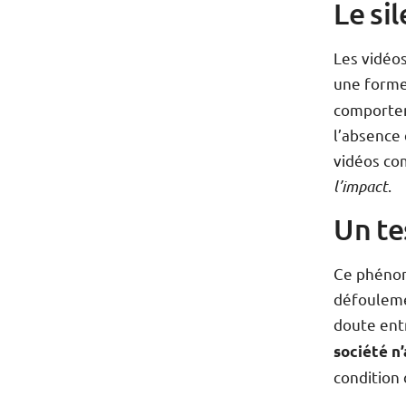
Le si
Les vidéos
une form
comportem
l’absence
vidéos co
l’impact
.
Un te
Ce phénom
défoulemen
doute entr
société n’
condition 