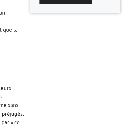
r
 un
t que la
teurs
s.
me sans
s préjugés.
 par « ce