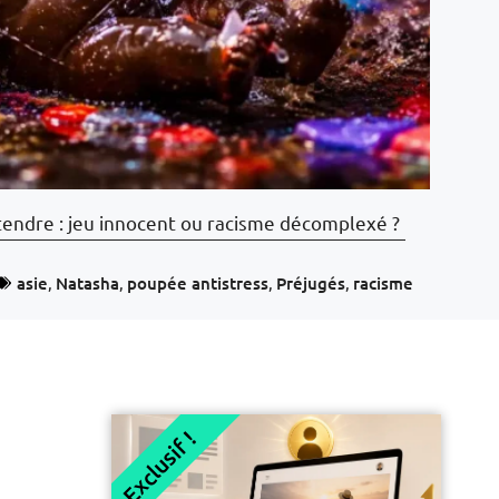
endre : jeu innocent ou racisme décomplexé ?
asie
,
Natasha
,
poupée antistress
,
Préjugés
,
racisme
Exclusif !