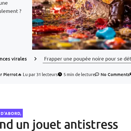
 une
ulement ?
nces virales
Frapper une poupée noire pour se dét
r
Pierrot
🔥 Lu par 31 lecteurs
5 min de lecture
No Comments
 D'ABORD,
d un jouet antistress