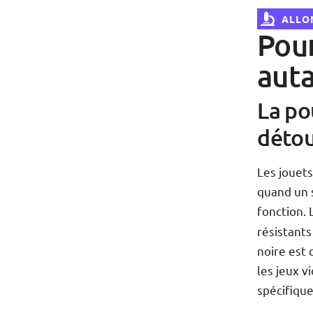
ALLON
Pour
auta
La po
déto
Les jouets
quand un 
fonction.
résistants
noire est 
les jeux v
spécifique