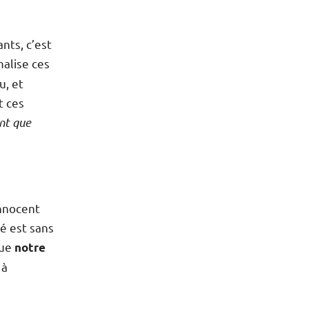
nts, c’est
malise ces
u, et
t ces
ant que
innocent
é est sans
que
notre
 à