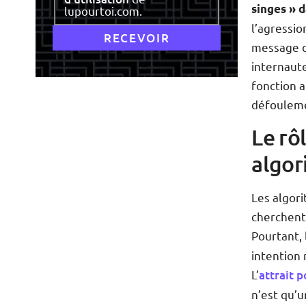
singes » 
lupourtoi.com.
l’agressi
message cl
internaute
fonction a
défouleme
Le rô
algor
Les algori
cherchent 
Pourtant,
intention 
L’
attrait p
n’est qu’u