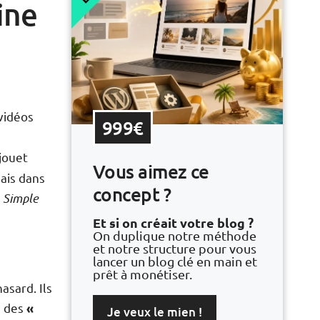
ine
vidéos
999€
u
jouet
Vous aimez ce
Mais dans
concept ?
.
Simple
Et si on créait votre blog ?
On duplique notre méthode
et notre structure pour vous
lancer un blog clé en main et
prêt à monétiser.
asard. Ils
, des
«
Je veux le mien !