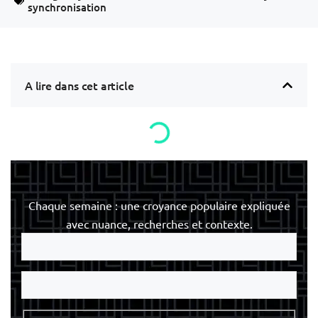
synchronisation
A lire dans cet article
Chaque semaine : une croyance populaire expliquée
avec nuance, recherches et contexte.
Votre
e-
mail
Votre
nom