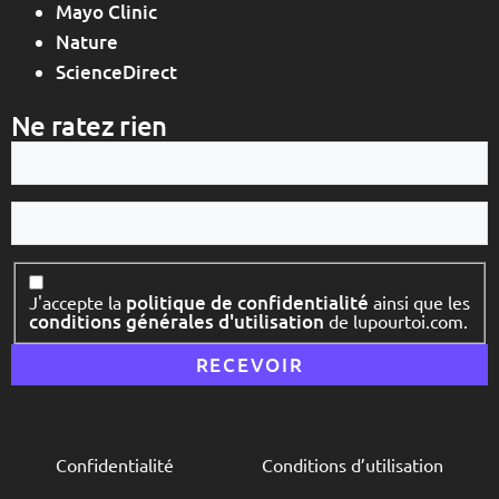
Mayo Clinic
Nature
ScienceDirect
Ne ratez rien
Votre
e-
mail
Votre
nom
Consentement
politique de confidentialité
J'accepte la
ainsi que les
conditions générales d'utilisation
de lupourtoi.com.
Confidentialité
Conditions d’utilisation