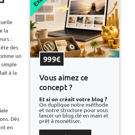
tuelle
e la
urs :
tête des
 comme un
999€
e simple
ait à la
Vous aimez ce
concept ?
Et si on créait votre blog ?
On duplique notre méthode
et notre structure pour vous
iale
lancer un blog clé en main et
ions. Dès
prêt à monétiser.
ent en