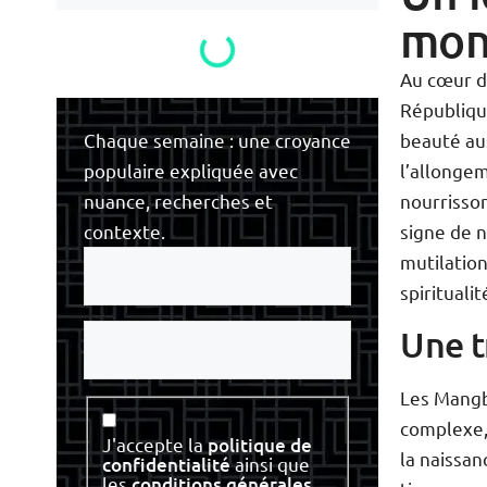
mon
Au cœur de
Républiqu
beauté au
Chaque semaine : une croyance
l’allongem
populaire expliquée avec
nourrisso
nuance, recherches et
signe de n
contexte.
Votre
mutilation
e-
spiritualit
mail
Votre
Une t
nom
Les Mangbe
Consentement
complexe,
J'accepte la
politique de
la naissan
confidentialité
ainsi que
les
conditions générales