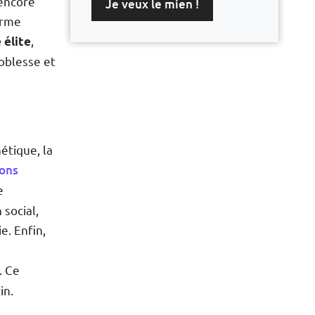
 encore
Je veux le mien !
orme
,
 élite
oblesse et
étique, la
ions
e
 social,
e. Enfin,
. Ce
in.