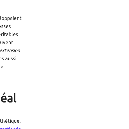
eloppaient
esses
éritables
ouvent
 extension
s aussi,
la
éal
thétique,
certitude