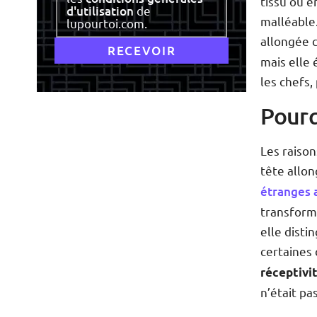
tissu ou e
d'utilisation
de
malléable
lupourtoi.com.
allongée c
mais elle
les chefs,
Pourq
Les raison
tête allon
étranges 
transforma
elle disti
certaines
réceptivit
n’était pa