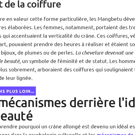
t de la coiffure
re en valeur cette forme particulière, les Mangbetu dév
ures élaborées. Les femmes, notamment, portaient des tr
qui accentuaient la verticalité du crâne. Ces coiffures, v
art, pouvaient prendre des heures à réaliser et étaient s
 bijoux, de plumes ou de perles.
La chevelure devenait une
 de beauté
, un symbole de féminité et de statut. Les homme
lus sobrement, arboraient des coiffures qui soulignaient 
e leur lignée.
S PLUS LOIN...
mécanismes derrière l'id
beauté
rendre pourquoi un crâne allongé est devenu un idéal es
onger dans la psychologie culturelle et les
mécanismes de 