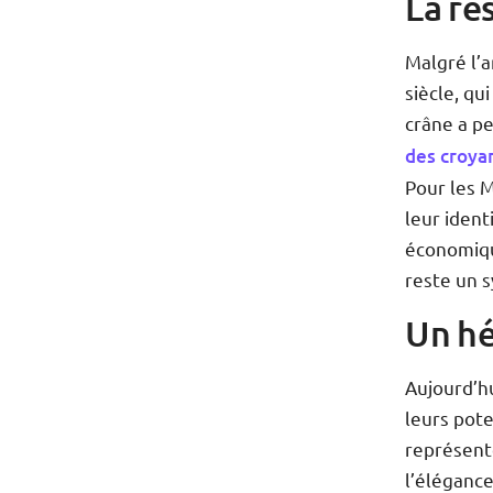
La ré
Malgré l’
siècle, q
crâne a pe
des croya
Pour les M
leur ident
économiqu
reste un s
Un hé
Aujourd’h
leurs pote
représent
l’éléganc