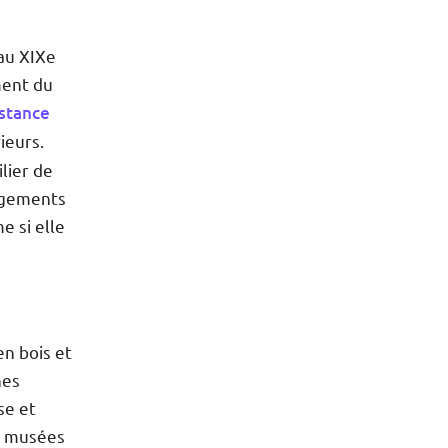
 au XIXe
ment du
istance
ieurs.
lier de
angements
 si elle
en bois et
nes
se et
s musées