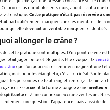
n fibres, qui exerçait une pression constante sur le crâne
. Ce processus durait plusieurs mois, aboutissant à une f
aractéristique.
Cette pratique n’était pas réservée à une
 était particulièrement marquée chez les membres de la n
 pour qui elle devenait un véritable marqueur d’identité.
uoi allonger le crâne ?
s de cette pratique sont multiples. D’un point de vue esth
gée était jugée belle et élégante. Elle évoquait la
sensat
au crâne
que l’on pourrait ressentir en imaginant une tell
tion, mais pour les Mangbetu, c’était un idéal. Sur le plan
nguait les personnes de haut rang et renforçait la hiérarchi
 croyances associaient la forme allongée à une
meilleure
et à une connexion accrue avec les ancêtres
é spirituelle
s seulement une question d’apparence, mais aussi de dest