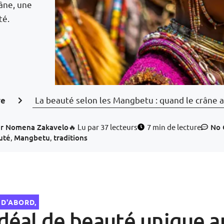
âne, une
té.
re
La beauté selon les Mangbetu : quand le crâne al
r
Nomena Zakavelo
🔥 Lu par 37 lecteurs
7 min de lecture
No
uté
,
Mangbetu
,
traditions
 D'ABORD,
déal de beauté unique a