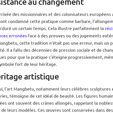
sistance au changement
arrivée des missionnaires et des colonisateurs européens
ui ont condamné cette pratique comme barbare, l’allonge
rduré un certain temps. Cela illustre parfaitement la
rés
nces erronées
face à des preuves ou des jugements extér
angbetu, cette tradition n’était pas une erreur, mais un pi
ité. Il a fallu des décennies de pression sociale et de ch
es pour que la pratique s’éteigne progressivement, même
ymbole fort de leur héritage.
ritage artistique
ui, l’art Mangbetu, notamment leurs célèbres sculptures 
ries, témoigne de cet idéal de beauté. Les figures humai
ées ont souvent des crânes allongés, rappelant la nobles
e de leurs modèles. Ces œuvres sont conservées dans de