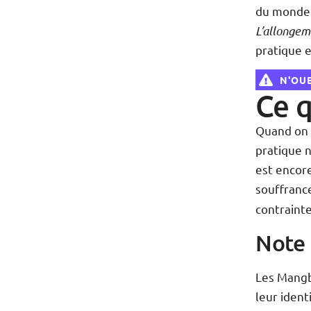
du monde 
L’allongem
pratique 
N'OUB
Ce q
Quand on 
pratique n
est encore
souffrance
contrainte
Note
Les Mangbe
leur ident