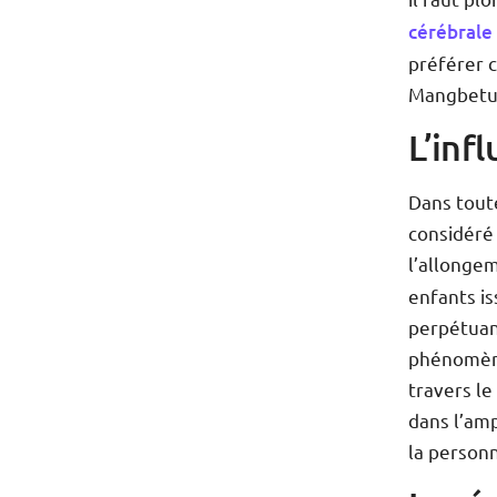
cérébrale
préférer c
Mangbetu, 
L’inf
Dans toute
considéré
l’allonge
enfants i
perpétuant
phénomène
travers le
dans l’am
la person