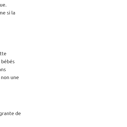
ue.
me si la
tte
s bébés
ans
t non une
égrante de