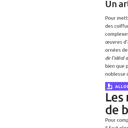
Un ar
Pour mett
des coiff
complexes 
œuvres d’
ornées de
de l’idéal
bien que p
noblesse d
ALLON
Les 
de 
Pour comp
il faut pl