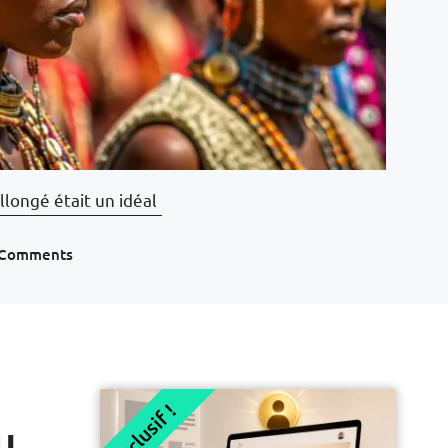
longé était un idéal
 Comments
Exclusif !
u