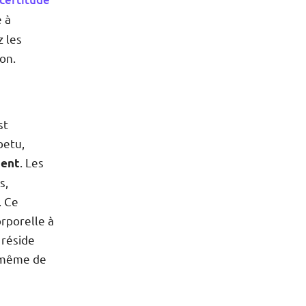
 à
z les
ion.
st
betu,
. Les
ment
s,
. Ce
rporelle à
 réside
é même de