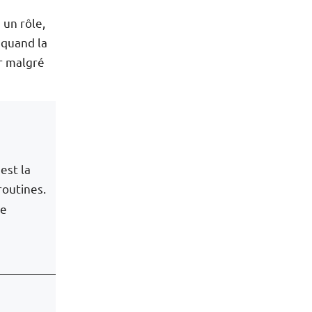
 un rôle,
 quand la
er malgré
’est la
 routines.
se