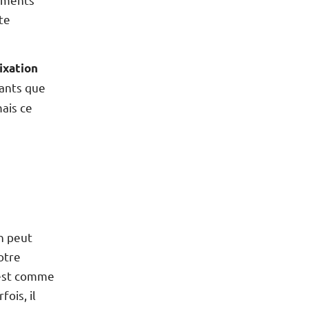
te
fixation
sants que
mais ce
n peut
otre
’est comme
fois, il