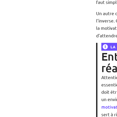
faut simp
Un autre o
l’inverse
la motivat
d’attendre
LA
Ent
réa
Attentio
essenti
doit êt
un envi
motivat
sert à r