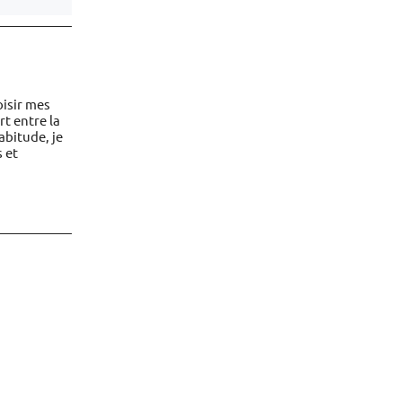
oisir mes
rt entre la
abitude, je
s et