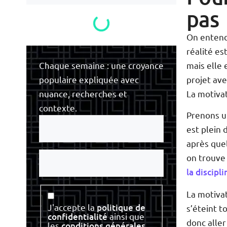
pas
On entend 
réalité es
mais elle
Chaque semaine : une croyance
projet av
populaire expliquée avec
La motivat
nuance, recherches et
contexte.
Prenons un
Votre
e-
est plein 
mail
après quel
Votre
on trouve 
nom
la discipl
La motivat
Consentement
J'accepte la
politique de
s’éteint t
confidentialité
ainsi que
donc aller
les
conditions générales