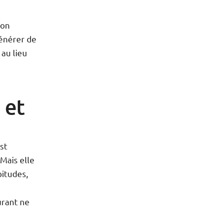
non
énérer de
, au lieu
 et
est
 Mais elle
bitudes,
urant ne