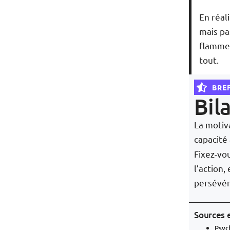
En réal
mais pa
flamme 
tout.
BREF
Bil
La motiva
capacité
Fixez-vo
l’action
persévéra
Sources e
Psyc