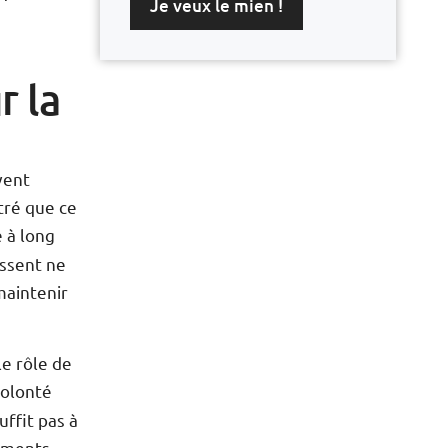
Je veux le mien !
r la
vent
tré que ce
e à long
issent ne
maintenir
le rôle de
volonté
uffit pas à
ements