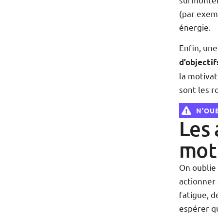
(par exem
énergie.
Enfin, une
d’objectif
la motivat
sont les r
N'OUB
Les 
mot
On oublie
actionner 
fatigue, 
espérer qu