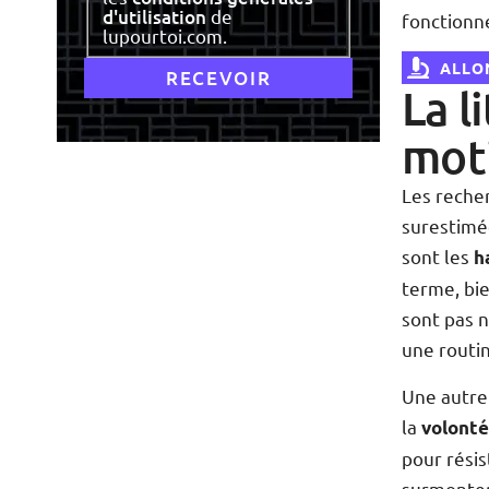
d'utilisation
de
fonctionn
lupourtoi.com.
ALLON
La l
mot
Les reche
surestimé
sont les
h
terme, bie
sont pas n
une routi
Une autre 
la
volont
pour résis
surmonter