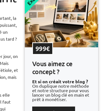
rtant, la
puissant,
é un
us tard ?
999€
r jour, on
Vous aimez ce
 Mais
concept ?
’étiole, et
ion, mais
Et si on créait votre blog ?
On duplique notre méthode
et notre structure pour vous
s elle
lancer un blog clé en main et
prêt à monétiser.
l faut
qui