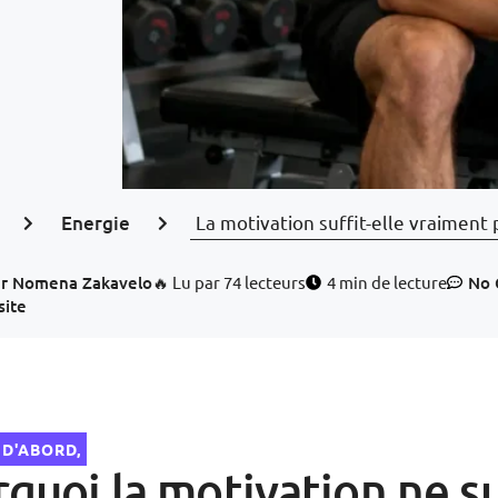
Energie
La motivation suffit-elle vraiment 
r
Nomena Zakavelo
🔥 Lu par 74 lecteurs
4 min de lecture
No
site
 D'ABORD,
quoi la motivation ne su