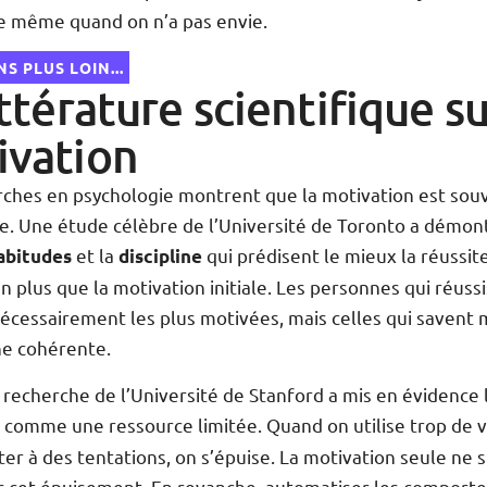
e même quand on n’a pas envie.
S PLUS LOIN...
ittérature scientifique su
ivation
rches en psychologie montrent que la motivation est sou
e. Une étude célèbre de l’Université de Toronto a démon
et la
qui prédisent le mieux la réussit
abitudes
discipline
n plus que la motivation initiale. Les personnes qui réuss
écessairement les plus motivées, mais celles qui savent 
ne cohérente.
recherche de l’Université de Stanford a mis en évidence 
comme une ressource limitée. Quand on utilise trop de 
é
ter à des tentations, on s’épuise. La motivation seule ne s
 cet épuisement. En revanche, automatiser les comport