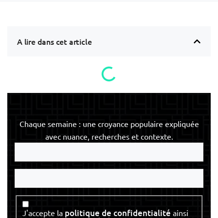
A lire dans cet article
Chaque semaine : une croyance populaire expliquée
avec nuance, recherches et contexte.
Votre
e-
mail
Votre
nom
Consentement
politique de confidentialité
J'accepte la
ainsi