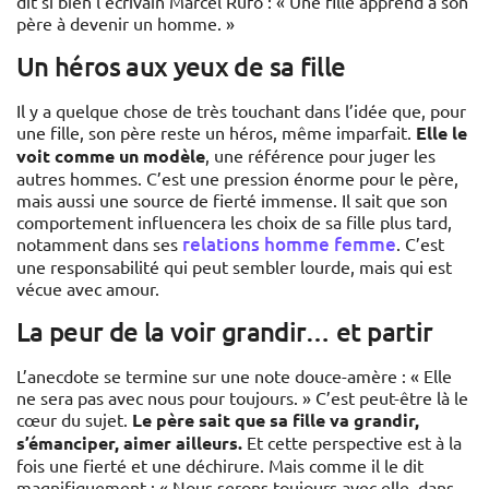
dit si bien l’écrivain Marcel Rufo : « Une fille apprend à son
père à devenir un homme. »
Un héros aux yeux de sa fille
Il y a quelque chose de très touchant dans l’idée que, pour
une fille, son père reste un héros, même imparfait.
Elle le
voit comme un modèle
, une référence pour juger les
autres hommes. C’est une pression énorme pour le père,
mais aussi une source de fierté immense. Il sait que son
comportement influencera les choix de sa fille plus tard,
relations homme femme
notamment dans ses
. C’est
une responsabilité qui peut sembler lourde, mais qui est
vécue avec amour.
La peur de la voir grandir… et partir
L’anecdote se termine sur une note douce-amère : « Elle
ne sera pas avec nous pour toujours. » C’est peut-être là le
cœur du sujet.
Le père sait que sa fille va grandir,
s’émanciper, aimer ailleurs.
Et cette perspective est à la
fois une fierté et une déchirure. Mais comme il le dit
magnifiquement : « Nous serons toujours avec elle, dans