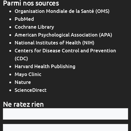
Parmi nos sources
Organisation Mondiale de la Santé (OMS)
PubMed
Cochrane Library
American Psychological Association (APA)
National Institutes of Health (NIH)
Centers for Disease Control and Prevention
(CDC)
Harvard Health Publishing
Mayo Clinic
Nature
ScienceDirect
Ne ratez rien
Votre
e-
mail
Votre
nom