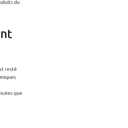
oduits du
ont
st resté
imiques
ancées que