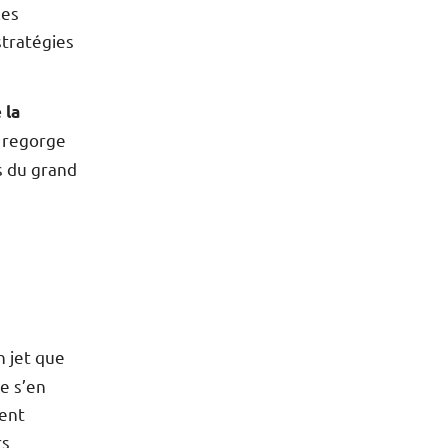
les
stratégies
 la
re regorge
s du grand
n jet que
ne s’en
ment
rs