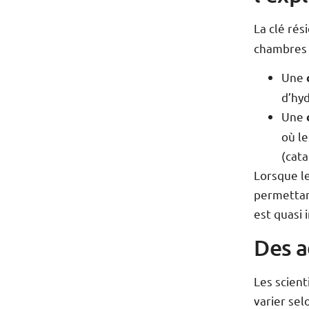
La clé rési
chambres d
Une
d’hy
Une
où l
(cata
Lorsque l
permettant
est quasi 
Des a
Les scien
varier se