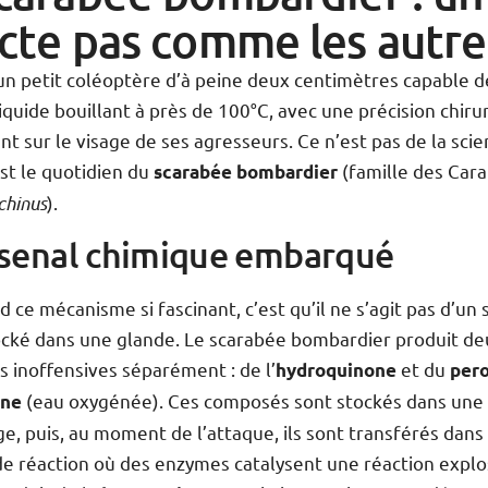
cte pas comme les autre
un petit coléoptère d’à peine deux centimètres capable d
liquide bouillant à près de 100°C, avec une précision chirur
t sur le visage de ses agresseurs. Ce n’est pas de la scie
’est le quotidien du
(famille des Cara
scarabée bombardier
chinus
).
senal chimique embarqué
d ce mécanisme si fascinant, c’est qu’il ne s’agit pas d’un
ocké dans une glande. Le scarabée bombardier produit de
 inoffensives séparément : de l’
et du
hydroquinone
per
(eau oxygénée). Ces composés sont stockés dans un
ène
e, puis, au moment de l’attaque, ils sont transférés dans
e réaction où des enzymes catalysent une réaction explos