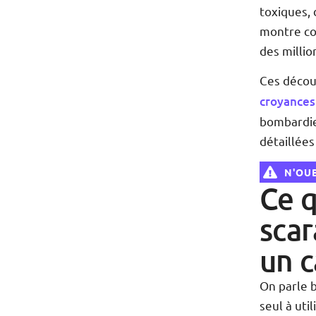
toxiques, 
montre co
des millio
Ces décou
croyances
bombardie
détaillée
N'OUB
Ce q
scar
un c
On parle b
seul à ut