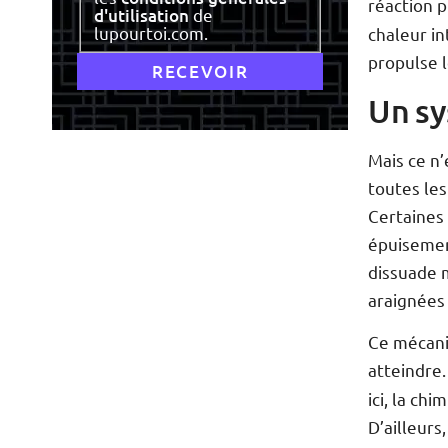
réaction p
d'utilisation
de
lupourtoi.com.
chaleur in
propulse l
Un sy
Mais ce n
toutes les
Certaines
épuisement
dissuade 
araignées 
Ce mécani
atteindre.
ici, la chi
D’ailleurs