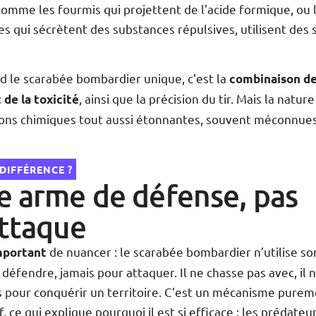
comme les fourmis qui projettent de l’acide formique, ou 
s qui sécrètent des substances répulsives, utilisent des 
d le scarabée bombardier unique, c’est la
combinaison de
, ainsi que la précision du tir. Mais la natu
 de la toxicité
ions chimiques tout aussi étonnantes, souvent méconnue
 DIFFÉRENCE ?
e arme de défense, pas
attaque
de nuancer : le scarabée bombardier n’utilise so
important
 défendre, jamais pour attaquer. Il ne chasse pas avec, il 
s pour conquérir un territoire. C’est un mécanisme pure
, ce qui explique pourquoi il est si efficace : les prédateu