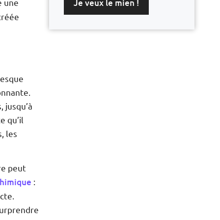
Je veux le mien !
ge une
 créée
presque
tonnante.
, jusqu’à
e qu’il
, les
re peut
chimique
:
ecte.
 surprendre