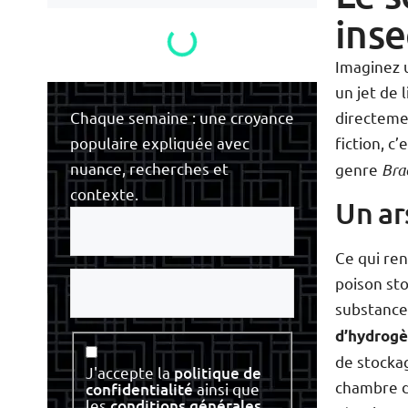
inse
Imaginez 
un jet de 
directemen
Chaque semaine : une croyance
fiction, c
populaire expliquée avec
nuance, recherches et
genre
Bra
contexte.
Un ar
Votre
e-
mail
Ce qui ren
Votre
poison st
nom
substances
d’hydrog
Consentement
de stockag
J'accepte la
politique de
chambre d
confidentialité
ainsi que
les
conditions générales