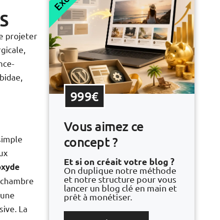
s
e projeter
gicale,
nce-
bidae,
999€
Vous aimez ce
concept ?
 simple
ux
Et si on créait votre blog ?
oxyde
On duplique notre méthode
et notre structure pour vous
e chambre
lancer un blog clé en main et
 une
prêt à monétiser.
ive. La