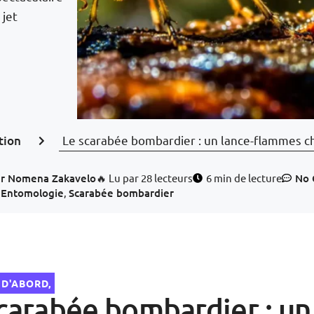
 jet
tion
Le scarabée bombardier : un lance-flammes ch
r
Nomena Zakavelo
🔥 Lu par 28 lecteurs
6 min de lecture
No
,
Entomologie
,
Scarabée bombardier
 D'ABORD,
carabée bombardier : un