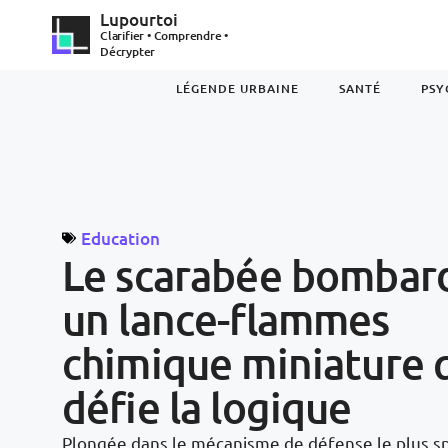
Lupourtoi
Clarifier • Comprendre •
Décrypter
LÉGENDE URBAINE
SANTÉ
PSY
Education
Le scarabée bombard
un lance-flammes
chimique miniature 
défie la logique
Plongée dans le mécanisme de défense le plus sp