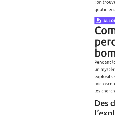
: on trouv
quotidien.
ALLON
Comm
perc
bom
Pendant l
un mystèr
explosifs 
microscop
les cherc
Des c
l’exp