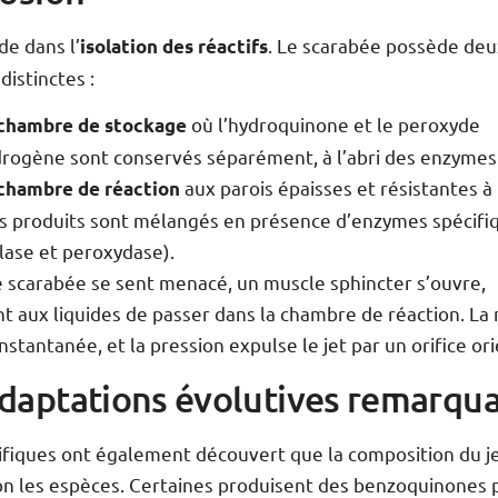
de dans l’
. Le scarabée possède de
isolation des réactifs
istinctes :
où l’hydroquinone et le peroxyde
chambre de stockage
drogène sont conservés séparément, à l’abri des enzymes
aux parois épaisses et résistantes à 
chambre de réaction
es produits sont mélangés en présence d’enzymes spécifi
lase et peroxydase).
e scarabée se sent menacé, un muscle sphincter s’ouvre,
 aux liquides de passer dans la chambre de réaction. La 
instantanée, et la pression expulse le jet par un orifice or
daptations évolutives remarqu
tifiques ont également découvert que la composition du j
lon les espèces. Certaines produisent des benzoquinones 