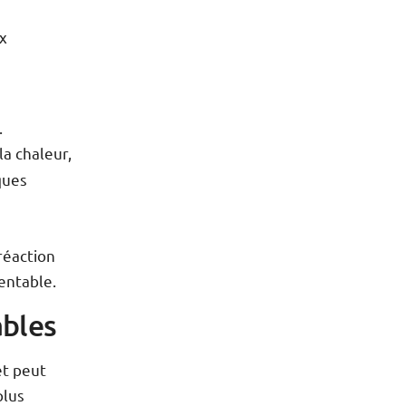
ux
.
la chaleur,
ques
réaction
ientable.
ables
et peut
plus