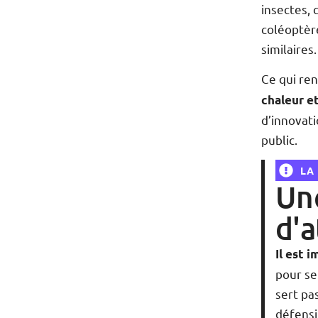
insectes, 
coléoptère
similaires.
Ce qui ren
chaleur et
d’innovat
public.
LA
Un
d'
Il est 
pour se
sert pa
défensif