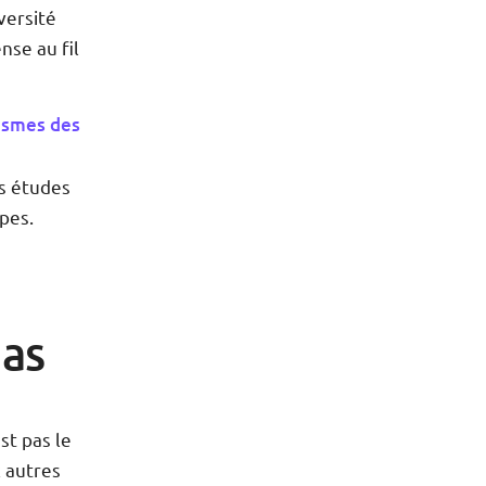
versité
nse au fil
ismes des
s études
pes.
pas
st pas le
x autres